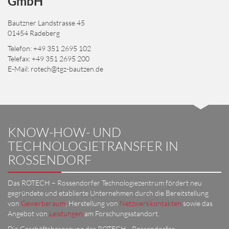
GmbH
Bautzner Landstrasse 45
01454 Radeberg
Telefon: +49 351 2695 102
Telefax: +49 351 2695 200
E-Mail:
rotech@tgz-bautzen.de
KNOW-HOW- UND
TECHNOLOGIETRANSFER IN
ROSSENDORF
Das ROTECH – Rossendorfer Technologiezentrum fördert neu
gegründete und etablierte Unternehmen durch die Bereitstellung
von
Gewerberaum
, Herstellung von
Netzwerkkontakten
sowie das
Angebot von
Leistungen
am Forschungsstandort.
Die Geschäftsbesorgung der ROTECH - Rossendorfer