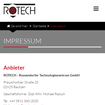
Togg
navi
Sie sind hier:
Startseite
Impressum
IMPRESSUM
Anbieter
ROTECH - Rossendorfer Technologiezentrum GmbH
Preuschwitzer Straße 20
02625 Bautzen
Geschäftsführer: Dipl.-Kfm. Michael Paduch
Tel.: +49 3591 380-2020